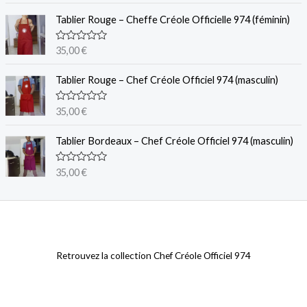
t
e
Tablier Rouge – Cheffe Créole Officielle 974 (féminin)
0
s
u
N
35,00
€
r
o
5
t
e
Tablier Rouge – Chef Créole Officiel 974 (masculin)
0
s
u
N
35,00
€
r
o
5
t
e
Tablier Bordeaux – Chef Créole Officiel 974 (masculin)
0
s
u
N
35,00
€
r
o
5
t
e
0
s
u
r
5
Retrouvez la collection Chef Créole Officiel 974