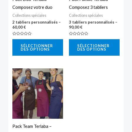
Composez votre duo
Composez 3 tabliers
Collections spéciales
Collections spéciales
2 tabliers personnalisés –
3 tabliers personnalisés –
60,00
€
90,00
€
Note
Note
0
0
SÉLECTIONNER
SÉLECTIONNER
sur
sur
DES OPTIONS
DES OPTIONS
5
5
Pack Team Terlaba –