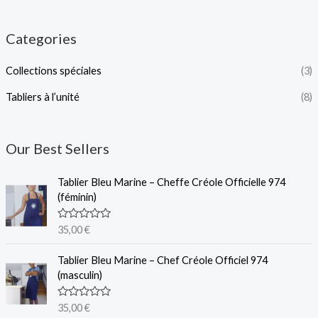
Categories
Collections spéciales
(3)
Tabliers à l’unité
(8)
Our Best Sellers
Tablier Bleu Marine – Cheffe Créole Officielle 974
(féminin)
N
35,00
€
o
t
e
Tablier Bleu Marine – Chef Créole Officiel 974
0
(masculin)
s
u
r
N
35,00
€
5
o