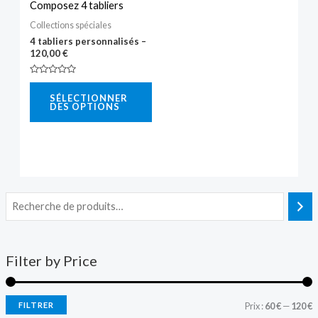
Composez 4 tabliers
Collections spéciales
4 tabliers personnalisés –
120,00
€
Note
0
SÉLECTIONNER
sur
DES OPTIONS
5
Filter by Price
FILTRER
Prix :
60 €
—
120 €