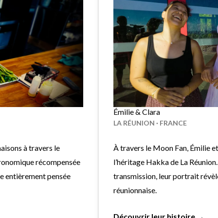
Émilie & Clara
LA RÉUNION · FRANCE
isons à travers le
À travers le Moon Fan, Émilie et
stronomique récompensée
l’héritage Hakka de La Réunion. 
ine entièrement pensée
transmission, leur portrait révè
réunionnaise.
Découvrir leur histoire →