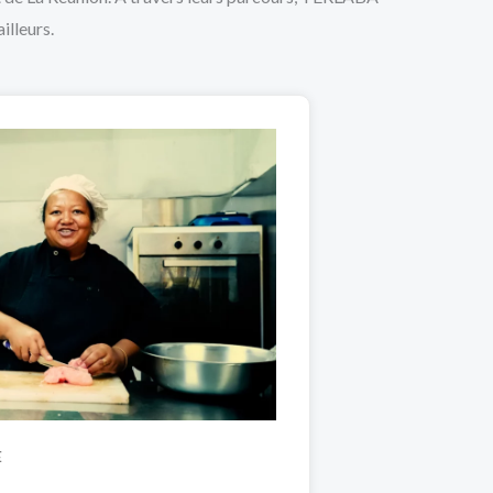
illeurs.
E