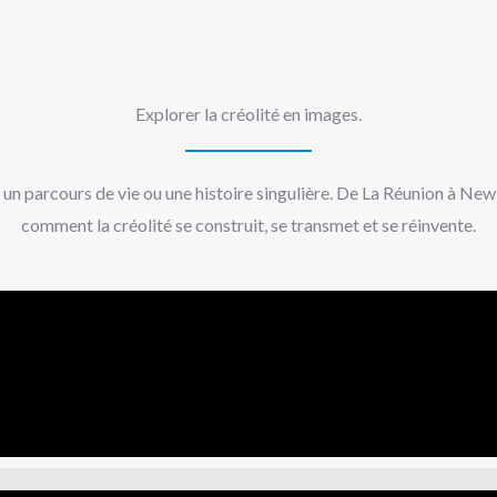
Explorer la créolité en images.
, un parcours de vie ou une histoire singulière. De La Réunion à Ne
comment la créolité se construit, se transmet et se réinvente.