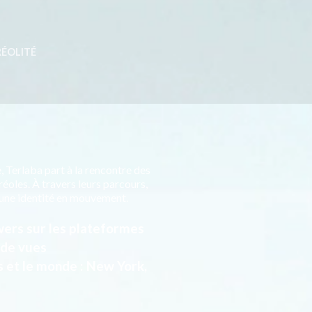
RÉOLITÉ
 Terlaba part à la rencontre des
éoles. À travers leurs parcours,
s une identité en mouvement.
wers sur les plateformes
 de vues
s et le monde : New York,