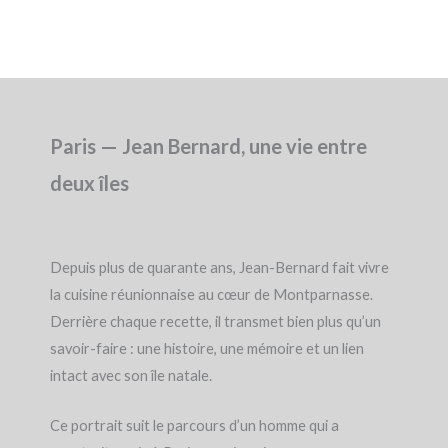
Paris — Jean Bernard, une vie entre
deux îles
Depuis plus de quarante ans, Jean-Bernard fait vivre
la cuisine réunionnaise au cœur de Montparnasse.
Derrière chaque recette, il transmet bien plus qu’un
savoir-faire : une histoire, une mémoire et un lien
intact avec son île natale.
Ce portrait suit le parcours d’un homme qui a