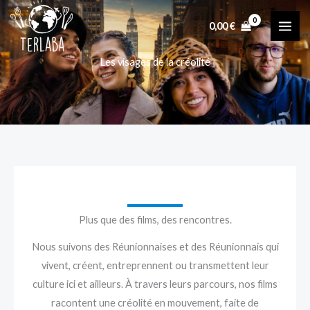
Aller
MAI
0,00
€
au
ME
contenu
Les visages de la créolité
Plus que des films, des rencontres.
Nous suivons des Réunionnaises et des Réunionnais qui
vivent, créent, entreprennent ou transmettent leur
culture ici et ailleurs. À travers leurs parcours, nos films
racontent une créolité en mouvement, faite de