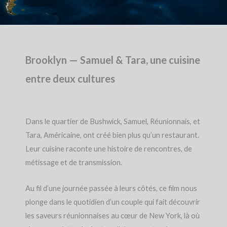
Brooklyn — Samuel & Tara, une cuisine
entre deux cultures
Dans le quartier de Bushwick, Samuel, Réunionnais, et
Tara, Américaine, ont créé bien plus qu’un restaurant.
Leur cuisine raconte une histoire de rencontres, de
métissage et de transmission.
Au fil d’une journée passée à leurs côtés, ce film nous
plonge dans le quotidien d’un couple qui fait découvrir
les saveurs réunionnaises au cœur de New York, là où