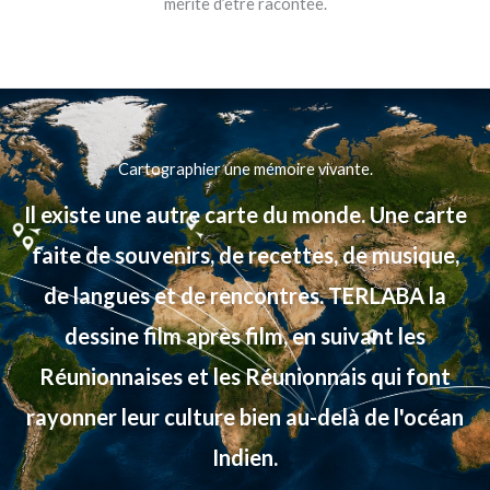
mérite d’être racontée.
Cartographier une mémoire vivante.
Il existe une autre carte du monde. Une carte
faite de souvenirs, de recettes, de musique,
de langues et de rencontres. TERLABA la
dessine film après film, en suivant les
Réunionnaises et les Réunionnais qui font
rayonner leur culture bien au-delà de l'océan
Indien.