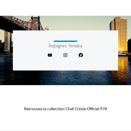
Rejoignez Terlaba
Y
I
F
o
n
a
u
s
c
t
t
e
u
a
b
b
g
o
e
r
o
a
k
m
Retrouvez la collection Chef Créole Officiel 974