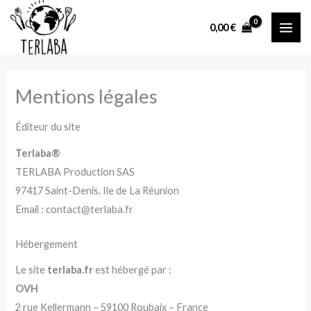
Aller
MAI
au
0,00
€
ME
contenu
Mentions légales
Éditeur du site
Terlaba®
TERLABA Production SAS
97417 Saint-Denis. Ile de La Réunion
Email : contact@terlaba.fr
Hébergement
Le site
terlaba.fr
est hébergé par :
OVH
2 rue Kellermann – 59100 Roubaix – France